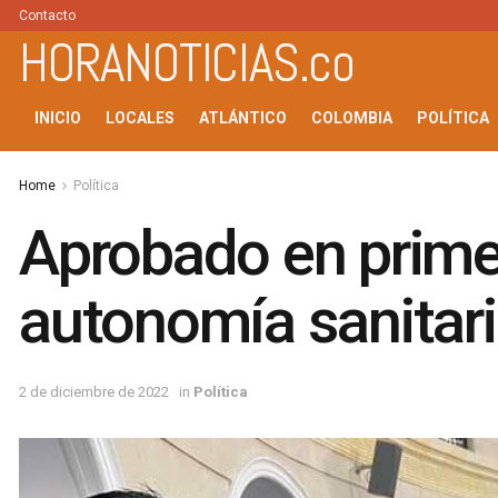
Contacto
HORANOTICIAS.co
INICIO
LOCALES
ATLÁNTICO
COLOMBIA
POLÍTICA
Home
Política
Aprobado en primer
autonomía sanitar
2 de diciembre de 2022
in
Política