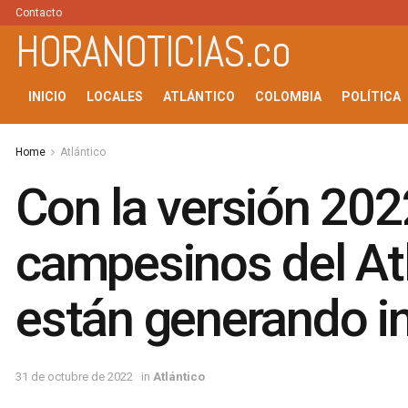
Contacto
HORANOTICIAS.co
INICIO
LOCALES
ATLÁNTICO
COLOMBIA
POLÍTICA
Home
Atlántico
Con la versión 2022
campesinos del Atl
están generando i
31 de octubre de 2022
in
Atlántico