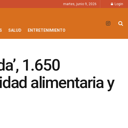
martes, junio 9, 2026
Login
S
SALUD
ENTRETENIMIENTO
da’, 1.650
idad alimentaria y