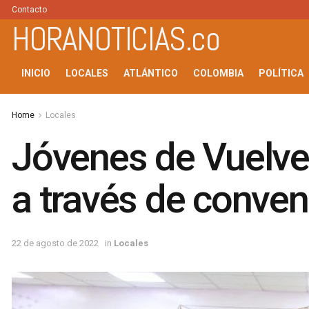
Contacto
HORANOTICIAS.co
INICIO
LOCALES
ATLÁNTICO
COLOMBIA
POLÍTICA
Home
Locales
Jóvenes de Vuelve 
a través de conve
22 de agosto de 2022
in
Locales