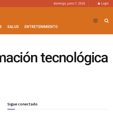
domingo, junio 7, 2026
Login
S
SALUD
ENTRETENIMIENTO
rmación tecnológica
Sigue conectado