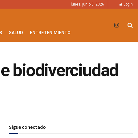
lunes, junio 8, 2026
Login
S
SALUD
ENTRETENIMIENTO
de biodiverciudad
Sigue conectado