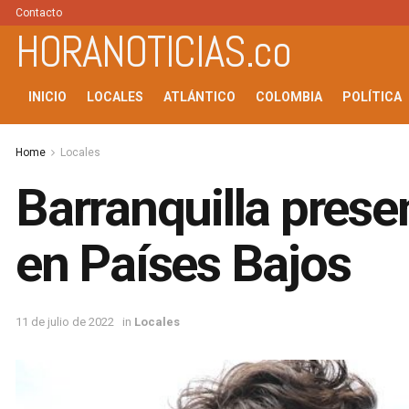
Contacto
HORANOTICIAS.co
INICIO
LOCALES
ATLÁNTICO
COLOMBIA
POLÍTICA
Home
Locales
Barranquilla prese
en Países Bajos
11 de julio de 2022
in
Locales