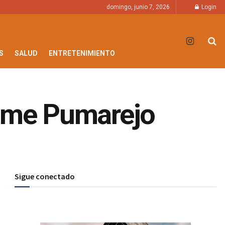
domingo, junio 7, 2026
Login
S
SALUD
ENTRETENIMIENTO
aime Pumarejo
Sigue conectado