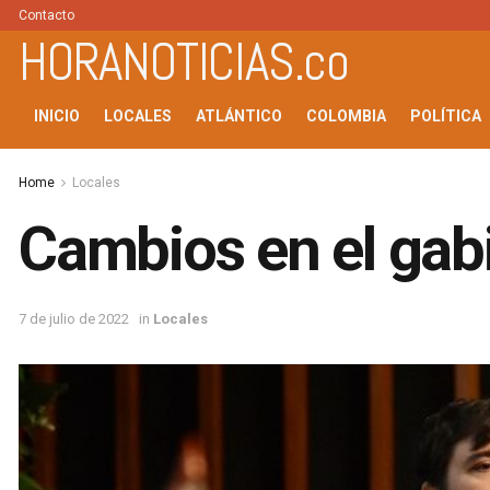
Contacto
HORANOTICIAS.co
INICIO
LOCALES
ATLÁNTICO
COLOMBIA
POLÍTICA
Home
Locales
Cambios en el gab
7 de julio de 2022
in
Locales