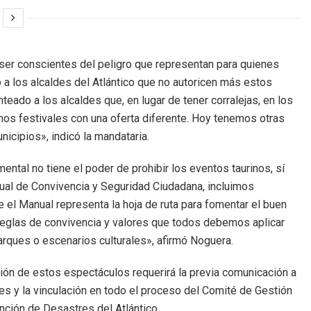
ser conscientes del peligro que representan para quienes
o a los alcaldes del Atlántico que no autoricen más estos
eado a los alcaldes que, en lugar de tener corralejas, en los
os festivales con una oferta diferente. Hoy tenemos otras
icipios», indicó la mandataria.
ntal no tiene el poder de prohibir los eventos taurinos, sí
anual de Convivencia y Seguridad Ciudadana, incluimos
 el Manual representa la hoja de ruta para fomentar el buen
e reglas de convivencia y valores que todos debemos aplicar
ques o escenarios culturales», afirmó Noguera.
ción de estos espectáculos requerirá la previa comunicación a
les y la vinculación en todo el proceso del Comité de Gestión
nción de Desastres del Atlántico.