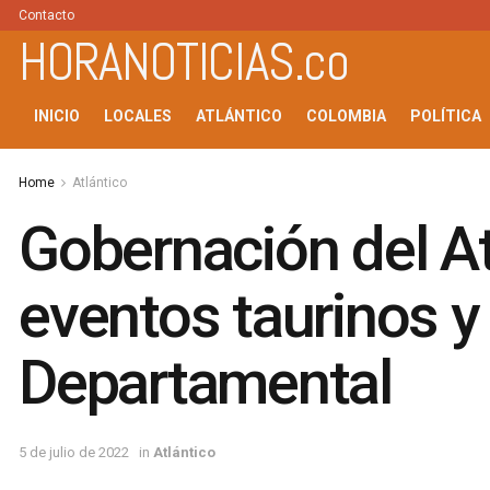
Contacto
HORANOTICIAS.co
INICIO
LOCALES
ATLÁNTICO
COLOMBIA
POLÍTICA
Home
Atlántico
Gobernación del At
eventos taurinos y
Departamental
5 de julio de 2022
in
Atlántico