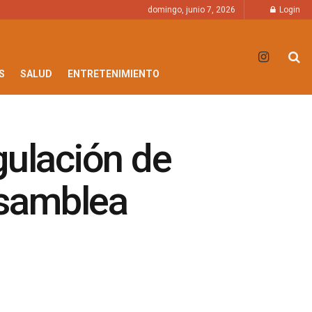
domingo, junio 7, 2026
Login
S
SALUD
ENTRETENIMIENTO
gulación de
Asamblea