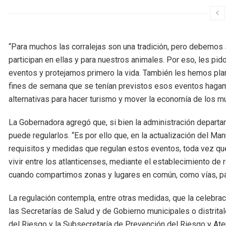
“Para muchos las corralejas son una tradición, pero debemos 
participan en ellas y para nuestros animales. Por eso, les pid
eventos y protejamos primero la vida. También les hemos plant
fines de semana que se tenían previstos esos eventos hagam
alternativas para hacer turismo y mover la economía de los mun
La Gobernadora agregó que, si bien la administración departame
puede regularlos. “Es por ello que, en la actualización del M
requisitos y medidas que regulan estos eventos, toda vez que
vivir entre los atlanticenses, mediante el establecimiento d
cuando compartimos zonas y lugares en común, como vías, par
La regulación contempla, entre otras medidas, que la celebra
las Secretarías de Salud y de Gobierno municipales o distrita
del Riesgo y la Subsecretaría de Prevención del Riesgo y Ate