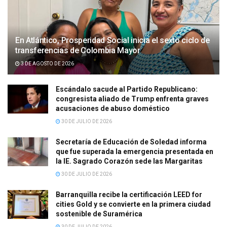
En Atlántico, Prosperidad Social inicia el sexto ciclo de
transferencias de Colombia Mayor
3 DE AGOSTO DE 2026
Escándalo sacude al Partido Republicano:
congresista aliado de Trump enfrenta graves
acusaciones de abuso doméstico
30 DE JULIO DE 2026
Secretaría de Educación de Soledad informa
que fue superada la emergencia presentada en
la IE. Sagrado Corazón sede las Margaritas
30 DE JULIO DE 2026
Barranquilla recibe la certificación LEED for
cities Gold y se convierte en la primera ciudad
sostenible de Suramérica
30 DE JULIO DE 2026