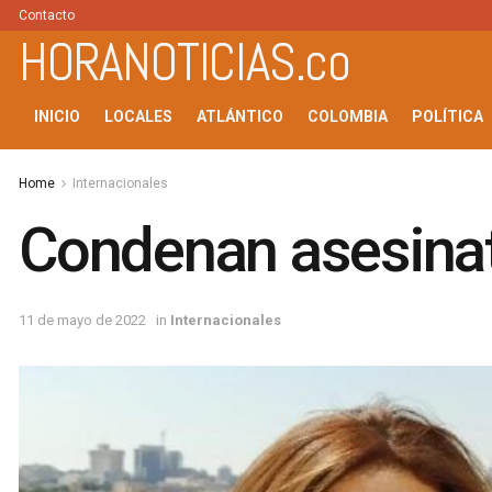
Contacto
HORANOTICIAS.co
INICIO
LOCALES
ATLÁNTICO
COLOMBIA
POLÍTICA
Home
Internacionales
Condenan asesinato
11 de mayo de 2022
in
Internacionales