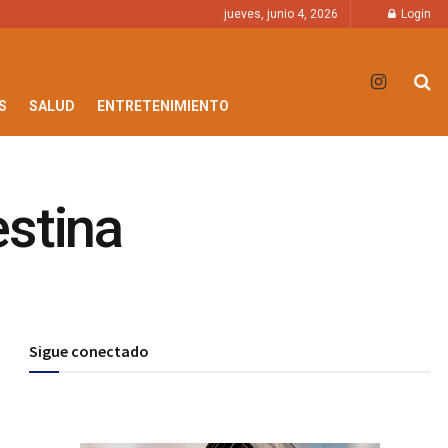
jueves, junio 4, 2026
Login
S
SALUD
ENTRETENIMIENTO
estina
Sigue conectado