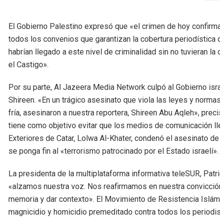
El Gobierno Palestino expresó que «el crimen de hoy confirm
todos los convenios que garantizan la cobertura periodística
habrían llegado a este nivel de criminalidad sin no tuvieran 
el Castigo».
Por su parte, Al Jazeera Media Network culpó al Gobierno isra
Shireen. «En un trágico asesinato que viola las leyes y normas
fría, asesinaron a nuestra reportera, Shireen Abu Aqleh», pr
tiene como objetivo evitar que los medios de comunicación l
Exteriores de Catar, Lolwa Al-Khater, condenó el asesinato de
se ponga fin al «terrorismo patrocinado por el Estado israelí».
La presidenta de la multiplataforma informativa teleSUR, Patri
«alzamos nuestra voz. Nos reafirmamos en nuestra convicción 
memoria y dar contexto». El Movimiento de Resistencia Islá
magnicidio y homicidio premeditado contra todos los periodis