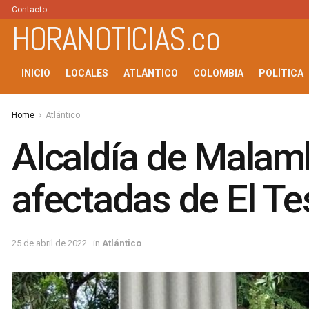
Contacto
HORANOTICIAS.co
INICIO
LOCALES
ATLÁNTICO
COLOMBIA
POLÍTICA
Home
Atlántico
Alcaldía de Malam
afectadas de El Te
25 de abril de 2022
in
Atlántico