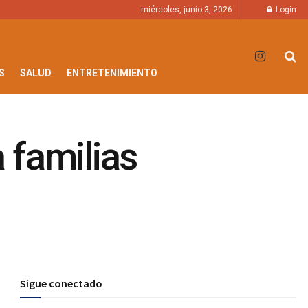
miércoles, junio 3, 2026
Login
S
SALUD
ENTRETENIMIENTO
 familias
Sigue conectado