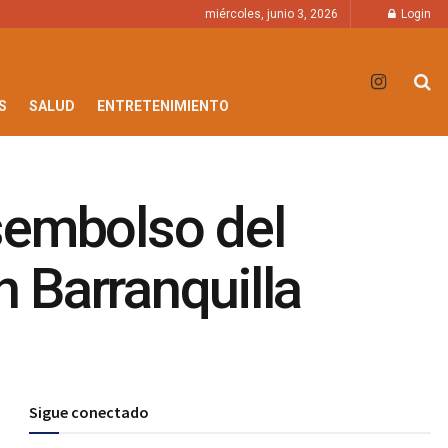
miércoles, junio 3, 2026
Login
S
SALUD
ENTRETENIMIENTO
sembolso del
 Barranquilla
Sigue conectado