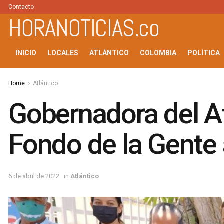
Contacto
HORANOTICIAS.co
INICIO
LOCALES
ATLÁNTICO
COLOMBIA
POLÍTICA
Home
Atlántico
Gobernadora del A
Fondo de la Gente
6 de abril de 2022
in
Atlántico