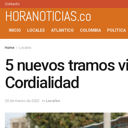
Contacto
HORANOTICIAS.co
INICIO
LOCALES
ATLÁNTICO
COLOMBIA
POLÍTICA
Home
Locales
5 nuevos tramos via
Cordialidad
20 de marzo de 2022
in
Locales