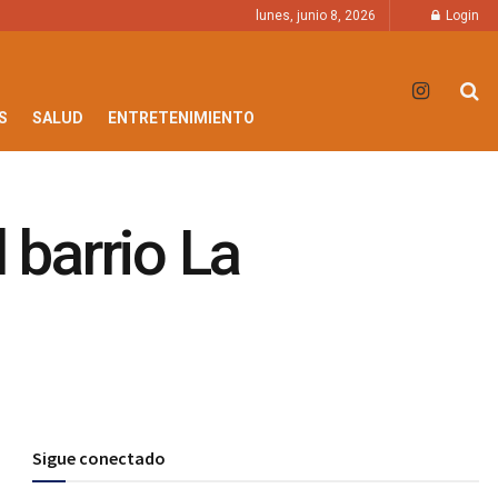
lunes, junio 8, 2026
Login
S
SALUD
ENTRETENIMIENTO
 barrio La
Sigue conectado