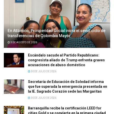
En Atlántico, Prosperidad Social inicia el sexto ciclo de
transferencias de Colombia Mayor
3 DE AGOSTO DE 2026
Escándalo sacude al Partido Republicano:
congresista aliado de Trump enfrenta graves
acusaciones de abuso doméstico
30 DE JULIO DE 2026
Secretaría de Educación de Soledad informa
que fue superada la emergencia presentada en
la IE. Sagrado Corazón sede las Margaritas
30 DE JULIO DE 2026
Barranquilla recibe la certificación LEED for
cities Gold y se convierte en la primera ciudad