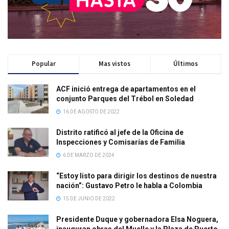
Popular
Mas vistos
Últimos
ACF inició entrega de apartamentos en el
conjunto Parques del Trébol en Soledad
16 DE AGOSTO DE 2022
Distrito ratificó al jefe de la Oficina de
Inspecciones y Comisarías de Familia
6 DE MARZO DE 2024
“Estoy listo para dirigir los destinos de nuestra
nación”: Gustavo Petro le habla a Colombia
15 DE JUNIO DE 2022
Presidente Duque y gobernadora Elsa Noguera,
inauguran obras del Muelle y la Plaza de Puerto