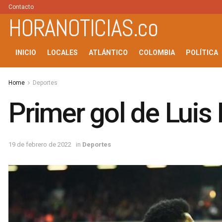
Contacto
HORANOTICIAS.co
INICIO
LOCALES
ATLÁNTICO
COLOMBIA
POLÍTICA
Home
Deportes
Primer gol de Luis 
19 de febrero de 2022
in
Deportes