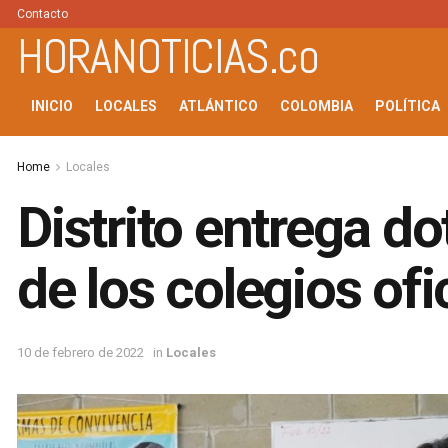
Contacto
HORANOTICIAS.co
INICIO
LOCALES
ATLÁNTICO
COLOMBIA
POLÍTICA
Home
Locales
Distrito entrega d
de los colegios ofi
10 de febrero de 2022
in
Locales