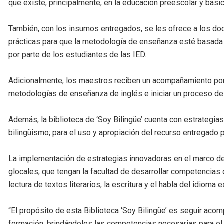
que existe, principalmente, en la educación preescolar y básic
También, con los insumos entregados, se les ofrece a los doc
prácticas para que la metodología de enseñanza esté basada e
por parte de los estudiantes de las IED.
Adicionalmente, los maestros reciben un acompañamiento por p
metodologías de enseñanza de inglés e iniciar un proceso de
Además, la biblioteca de ‘Soy Bilingüe’ cuenta con estrateg
bilingüismo; para el uso y apropiación del recurso entregado 
La implementación de estrategias innovadoras en el marco del
glocales, que tengan la facultad de desarrollar competencias c
lectura de textos literarios, la escritura y el habla del idioma e
“El propósito de esta Biblioteca ‘Soy Bilingüe’ es seguir aco
formación, brindándoles las competencias necesarias para el m