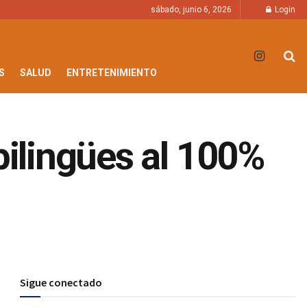
sábado, junio 6, 2026
Login
S
SALUD
ENTRETENIMIENTO
bilingües al 100%
Sigue conectado