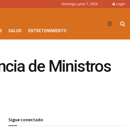
domingo, junio 7, 2026
Login
S
SALUD
ENTRETENIMIENTO
ncia de Ministros
Sigue conectado