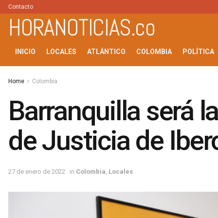
Contacto
HORANOTICIAS.co
INICIO
LOCALES
ATLÁNTICO
COLOMBIA
POLÍTICA
Home
Colombia
Barranquilla será l
de Justicia de Ibe
27 de enero de 2022
in
Colombia
,
Locales